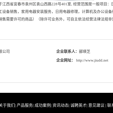
西省宜春市袁州区袁山西路228号401室, 经营范围是一般项目
工设备销售，家用电器安装服务，日用电器修理，计算机及办公设备
销售需要许可的商品）（除许可业务外，可自主依法经营法律法规非
限公司
企业联系人：
郦瑛芝
企业网址：
http://www.jiudd.net
关于我们
|
产品服务
|
成功案例
|
资讯动态
|
诚聘英才
|
意见建议
|
联